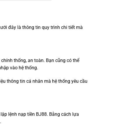
ới đây là thông tin quy trình chi tiết mà
 chính thống, an toàn. Bạn cũng có thể
 nhập vào hệ thống.
liệu thông tin cá nhân mà hệ thống yêu cầu
 lập lệnh nạp tiền BJ88. Bằng cách lựa
.