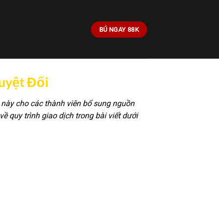
BÚ NGAY 88K
Tuyệt Đối
nh này cho các thành viên bổ sung nguồn
 về quy trình giao dịch trong bài viết dưới