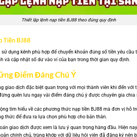
Thiết lập lệnh nạp tiền BJ88 theo đúng quy định
p Tiền BJ88
 sử dụng kênh phù hợp để chuyển khoản đúng số tiền yêu cầu tr
nh và cập nhật số dư vào ví của bạn trong thời gian quy định.
hững Điểm Đáng Chú Ý
 giao dịch đặc biệt quan trọng với mọi thành viên khi đến với tr
đừng quên lưu ngay vài điểm đáng chú ý được chuyên gia chia
động tìm hiểu về các phương thức nạp tiền BJ88 mà đơn vị hỗ t
ơng thức để đưa ra lựa chọn phù hợp cho bản thân.
án giao dịch được xem là lưu ý quan trọng hàng đầu. Hiện nay, h
hoản chính chủ, trùng khớp với dữ liệu hội viên đã đăng ký nên b