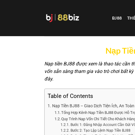
Bỏ
qua
BJ88
TH
nội
dung
Nạp Tiền
Nạp tiền BJ88 được xem là thao tác cần thi
vốn sẵn sàng tham gia vào trò chơi bất kỳ
đây.
Table of Contents
Nạp Tiền BJ88 – Giao Dịch Tiện Ích, An Toàn
Tổng Hợp Kênh Nạp Tiền BJ88 Được Hỗ Tr
Quy Trình Nạp Vốn Chi Tiết Cho Khách Hàn
Bước 1: Đăng Nhập Account Cần Gửi V
Bước 2: Tạo Lập Lệnh Nạp Tiền BJ88