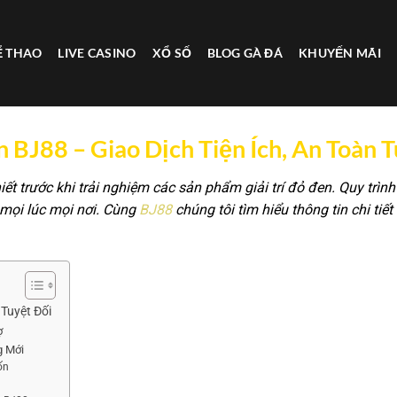
Ể THAO
LIVE CASINO
XỔ SỐ
BLOG GÀ ĐÁ
KHUYẾN MÃI
 BJ88 – Giao Dịch Tiện Ích, An Toàn 
ết trước khi trải nghiệm các sản phẩm giải trí đỏ đen. Quy trì
 mọi lúc mọi nơi. Cùng
BJ88
chúng tôi tìm hiểu thông tin chi tiết
 Tuyệt Đối
ợ
g Mới
ốn