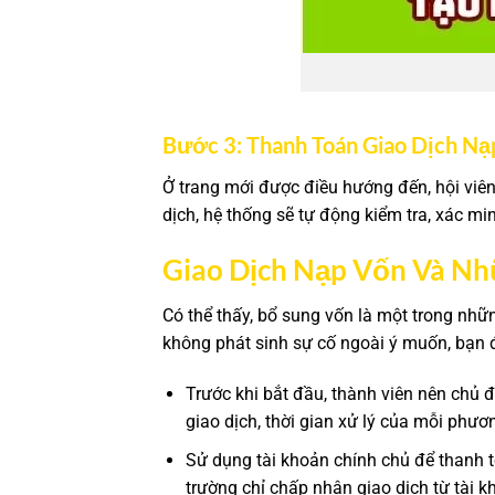
Bước 3: Thanh Toán Giao Dịch Nạ
Ở trang mới được điều hướng đến, hội viên
dịch, hệ thống sẽ tự động kiểm tra, xác mi
Giao Dịch Nạp Vốn Và N
Có thể thấy, bổ sung vốn là một trong những
không phát sinh sự cố ngoài ý muốn, bạn 
Trước khi bắt đầu, thành viên nên chủ 
giao dịch, thời gian xử lý của mỗi phư
Sử dụng tài khoản chính chủ để thanh to
trường chỉ chấp nhận giao dịch từ tài k