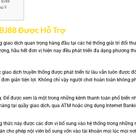
n BJ88
hú Ý
 BJ88 Được Hỗ Trợ
iao dịch quan trọng hàng đầu tại các hệ thống giải trí đổi th
 lượng, hầu hết đơn vị hiện nay đều phát triển đa dạng phương 
giao dịch truyền thống được phát triển từ lâu vẫn luôn được đ
 đơn giản tiện lợi. Không chỉ vậy người chơi hoàn toàn không p
 Để được xem là một trong những kênh thanh toán phổ biến nhất
 hàng tại quầy giao dịch, qua ATM hoặc ứng dụng Internet Ban
ng thức này được các đơn vị bổ sung vào hệ thống trong nhữn
án cho phép nội viên bổ sung vốn vào tài khoản mọi lúc mọi nơi