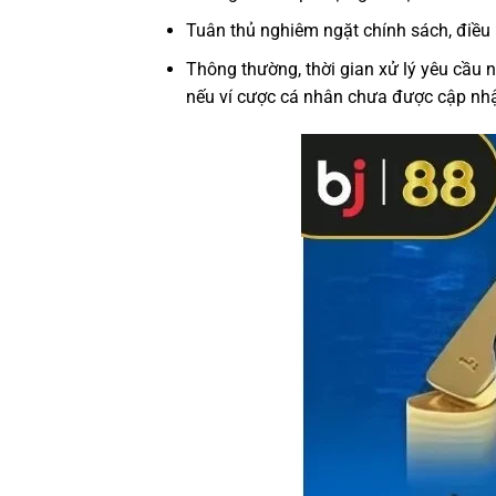
Tuân thủ nghiêm ngặt chính sách, điều k
Thông thường, thời gian xử lý yêu cầu n
nếu ví cược cá nhân chưa được cập nhậ