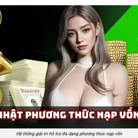
Hệ thống giải trí hỗ trợ đa dạng phương thức nạp vốn