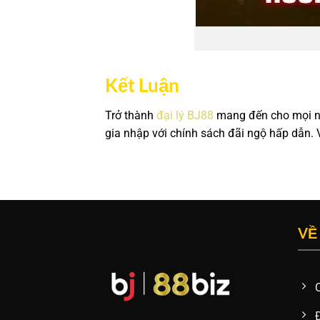
Kết Luận
Trở thành
đại lý BJ88
mang đến cho mọi ngư
gia nhập với chính sách đãi ngộ hấp dẫn. V
VỀ