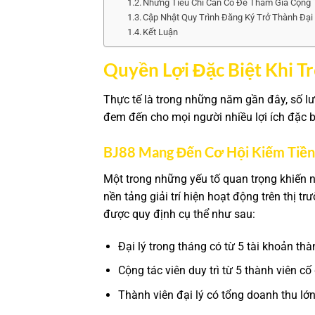
Những Tiêu Chí Cần Có Để Tham Gia Cộng 
Cập Nhật Quy Trình Đăng Ký Trở Thành Đại
Kết Luận
Quyền Lợi Đặc Biệt Khi T
Thực tế là trong những năm gần đây, số l
đem đến cho mọi người nhiều lợi ích đặc b
BJ88 Mang Đến Cơ Hội Kiếm Tiền
Một trong những yếu tố quan trọng khiến 
nền tảng giải trí hiện hoạt động trên thị 
được quy định cụ thể như sau:
Đại lý trong tháng có từ 5 tài khoản t
Cộng tác viên duy trì từ 5 thành viên
Thành viên đại lý có tổng doanh thu lớ