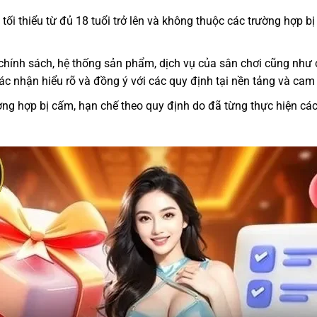
tối thiểu từ đủ 18 tuổi trở lên và không thuộc các trường hợp 
chính sách, hệ thống sản phẩm, dịch vụ của sân chơi cũng như 
xác nhận hiểu rõ và đồng ý với các quy định tại nền tảng và cam
ng hợp bị cấm, hạn chế theo quy định do đã từng thực hiện các