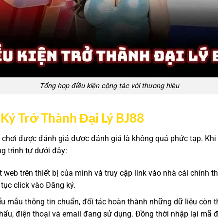
Tổng hợp điều kiện cộng tác với thương hiệu
Ký Trở Thành Đại Lý BJ88
ân chơi được đánh giá được đánh giá là không quá phức tạp. Kh
g trình tự dưới đây:
web trên thiết bị của mình và truy cập link vào nhà cái chính th
 tục click vào Đăng ký.
u mẫu thông tin chuẩn, đối tác hoàn thành những dữ liệu còn t
ẩu, điện thoại và email đang sử dụng. Đồng thời nhập lại mã đ