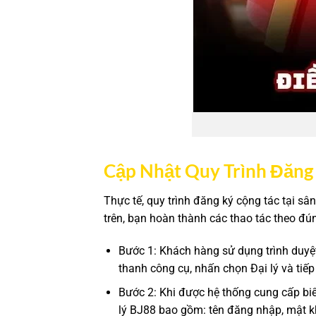
Cập Nhật Quy Trình Đăng 
Thực tế, quy trình đăng ký cộng tác tại s
trên, bạn hoàn thành các thao tác theo đún
Bước 1: Khách hàng sử dụng trình duyệt 
thanh công cụ, nhấn chọn Đại lý và tiếp
Bước 2: Khi được hệ thống cung cấp biể
lý BJ88
bao gồm: tên đăng nhập, mật kh